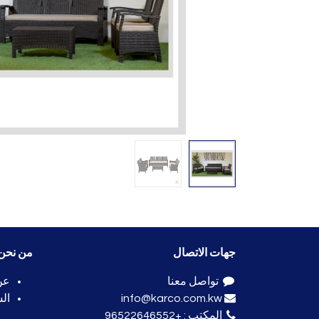
جهات الاتصال
من نحن
تواصل معنا
عن
info@karco.com.kw
ال
المكتب :
+96522646552