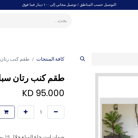
التوصيل حسب المناطق / توصيل مجاني إلى ١٠٠ دينار فما فوق
المفروشات المنزلية
التخزين والتنظيم
الحديقة والساحات الخارجي
كافة المنتجات
طقم كنب رتان 
طقم كنب رتان سبا
KD
95.000
ا
ضمان استرجاع المبلغ خلال 15 يومًا