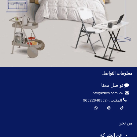
معلومات التواصل
​
تواصل معنا
info@karco.com.kw
المكتب :
+96522646552
من نحن
عن الشركة