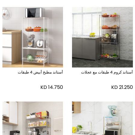
أستاند كروم 4 طبقات مع عجلات
أستاند مطبخ أبيض 4 طبقات
KD
14.750
KD
21.250