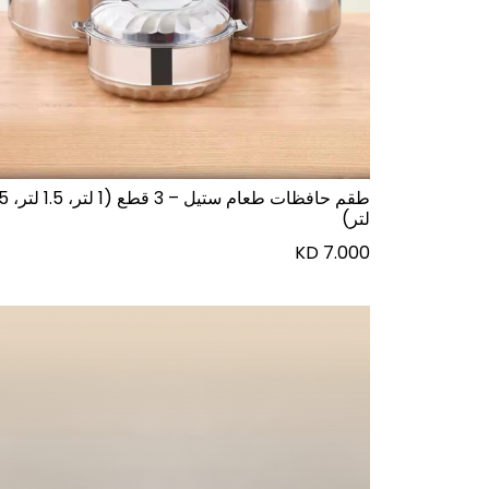
طقم حافظات طعام س
لتر)
KD
7.000